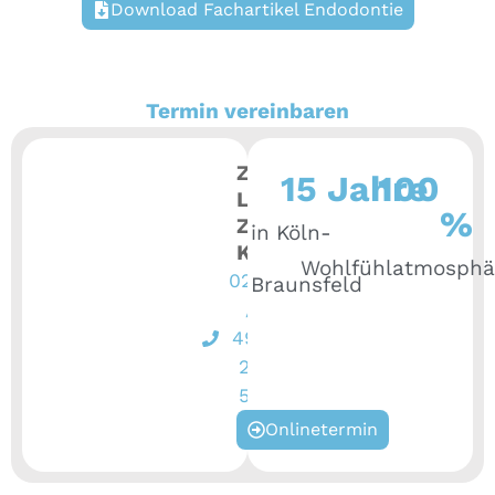
Download Fachartikel Endodontie
Termin vereinbaren
Zahnarztpraxis
15
100
 Jahre 
Lebensqualität
%
Zähne,
in Köln-
Köln
Wohlfühlatmosphä
0221
Braunsfeld
/
497
22
57
Onlinetermin